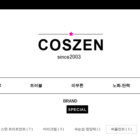
R
트러블
피부톤
노화.탄력
BRAND
SPECIAL
스팟 트리트먼트 ( 7 )
비비크림 ( 3 )
속눈섭 영양제 ( )
써플먼트 ( 1 )