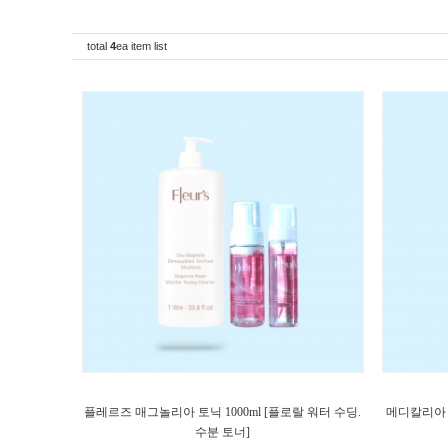
total
4
ea item list
플레르즈 매그놀리아 토닉 1000ml [플로랄 워터 수딩.
메디칼리아 젠
수분 토너]