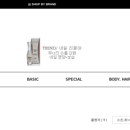
SHOP BY BRAND
BASIC
SPECIAL
BODY. HAI
클렌져 ( 9 )
스킨.토너 (