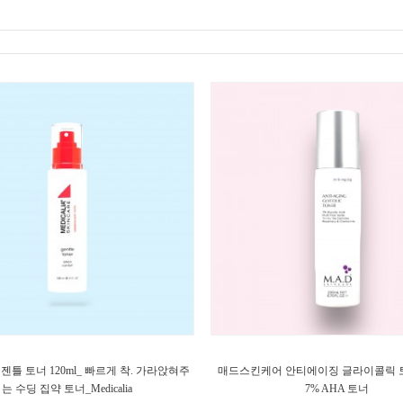
틀 토너 120ml_ 빠르게 착. 가라앉혀주
매드스킨케어 안티에이징 글라이콜릭 토너 
는 수딩 집약 토너_Medicalia
7% AHA 토너