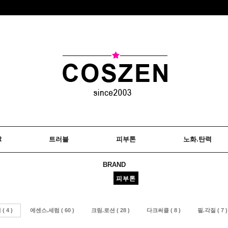
R
트러블
피부톤
노화.탄력
BRAND
피부톤
 4 )
에센스.세럼 ( 60 )
크림.로션 ( 28 )
다크써클 ( 8 )
필.각질 ( 7 )