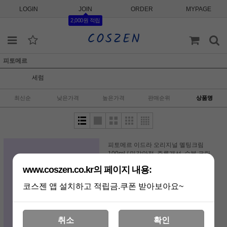
LOGIN
JOIN
ORDER
MYPAGE
2,000원 적립
피토메르
세럼
최신순
낮은가격
높은가격
판매순위
상품명
피토메르 이드라 오리지널 멜팅크림
100ml / 민감안정. 주름개선. 수분 크림
94,000원
www.coszen.co.kr의 페이지 내용:
코스젠 앱 설치하고 적립금.쿠폰 받아보아요~
취소
확인