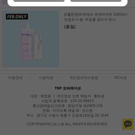
[2월한정]피토메르 로제비자쥐 1000ml /
진정토너 탑. 무알콜 장미수 토너
(품절)
이용안내
이용약관
개인정보처리방침
PC버전
TNP 코퍼레이션
대표 : 최정윤 ㅣ 개인정보 보호 책임자 : 황유경
사업자 등록번호 : 129-23-46913
통신판매업신고번호 : 분당구청 제2003-236
전화 : 카카오톡 채널 id : 코스젠
주소 : 경기도 수원시 영통구 도청로18번길 26 1644
COPYRIGHT(C)코스젠 ALL RIGHTS RESERVED.