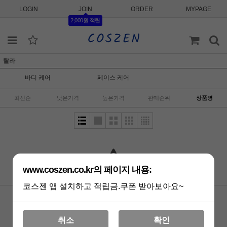
LOGIN
JOIN
ORDER
MYPAGE
2,000원 적립
탈라
바디 케어
페이스 케어
최신순
낮은가격
높은가격
판매순위
상품명
www.coszen.co.kr의 페이지 내용:
상품 준비중 입니다.
코스젠 앱 설치하고 적립금.쿠폰 받아보아요~
이용안내
이용약관
개인정보처리방침
PC버전
TNP 코퍼레이션
취소
확인
대표 : 최정윤 ㅣ 개인정보 보호 책임자 : 황유경