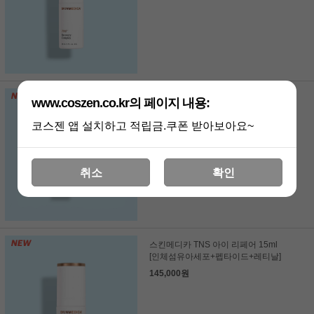
스킨메디카 TNS 세라마이드
www.coszen.co.kr의 페이지 내용:
트리트먼트 크림 57g [TNS+하이앤드
장벽 크림]
코스젠 앱 설치하고 적립금.쿠폰 받아보아요~
96,000원
취소
확인
스킨메디카 TNS 아이 리페어 15ml
[인체섬유아세포+펩타이드+레티날]
145,000원