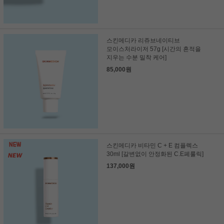
스킨메디카 리쥬브네이티브
모이스처라이저 57g [시간의 흔적을
지우는 수분 밀착 케어]
85,000원
스킨메디카 비타민 C + E 컴플렉스
30ml [갈변없이 안정화된 C.E페룰릭]
137,000원