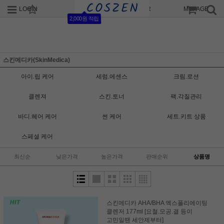
LOGIN
JOIN
ORDER
MYPAGE
2,000원 적립
스킨메디카(SkinMedica)
아이.립 케어
세럼.에센스
크림.로션
클렌져
스킨.토너
팩.각질관리
바디.헤어 케어
썬 케어
세트.키트 상품
스페셜 케어
최신순
낮은가격
높은가격
판매순위
상품명
스킨메디카 AHA/BHA 엑스폴리에이팅
클렌저 177ml [요철.모공.결 등이
고민일땐 세안제부터]