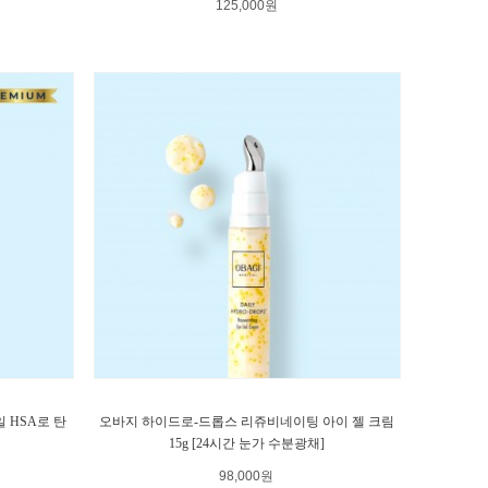
125,000원
일 HSA로 탄
오바지 하이드로-드롭스 리쥬비네이팅 아이 젤 크림
15g [24시간 눈가 수분광채]
98,000원