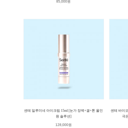
85,000원
센테 일루미네 아이크림 15ml [눈가 장벽+결+톤 올인
센테 바이오 
원 솔루션]
극은
128,000원