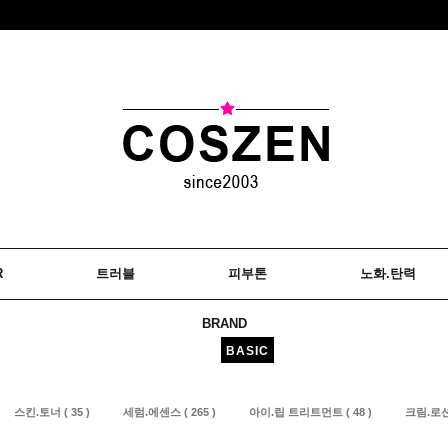
R
트러블
피부톤
노화.탄력
BRAND
BASIC
스킨.토너 ( 35 )
세럼.에센스 ( 265 )
아이.립 트리트먼트 ( 48 )
크림.로션 