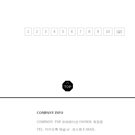
1
2
3
4
5
6
7
8
9
10
[끝]
COMPANY INFO
COMPANY: TNP 코퍼레이션 OWNER: 최정윤
TEL: 카카오톡 채널 id : 코스젠 E-MAIL: