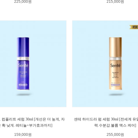
225,000원
215,000원
컴플리트 세럼 30ml [개선은 더 높게, 자
센테 하이드라 펌 세럼 30ml [전세계 유
 확 낮게. 레티놀+부가효과까지]
력.수분감.볼륨 맥스 케어]
159,000원
255,000원