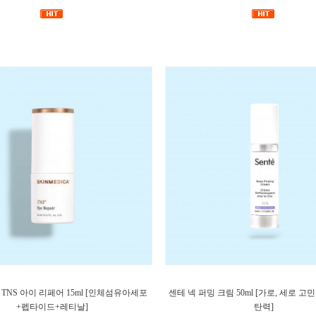
TNS 아이 리페어 15ml [인체섬유아세포
센테 넥 퍼밍 크림 50ml [가로, 세로 
+펩타이드+레티날]
탄력]