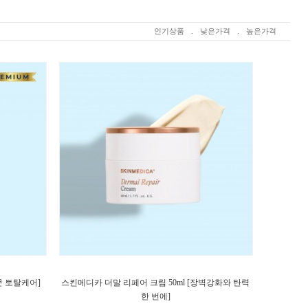
인기상품
.
낮은가격
.
높은가격
문 토탈케어]
스킨메디카 더말 리페어 크림 50ml [장벽강화와 탄력
한 번에]