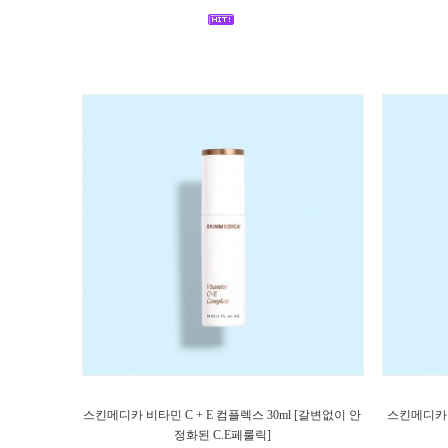
스킨메디카 비타민 C + E 컴플렉스 30ml [갈변없이 안
스킨메디카 
정화된 C.E페룰릭]