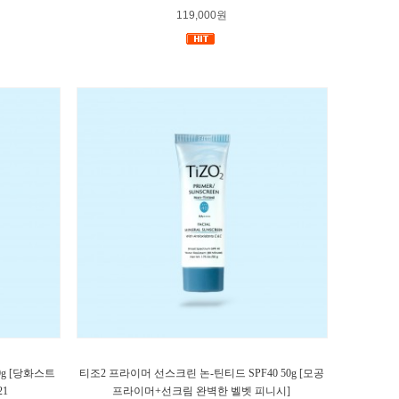
119,000원
g [당화스트
티조2 프라이머 선스크린 논-틴티드 SPF40 50g [모공
21
프라이머+선크림 완벽한 벨벳 피니시]