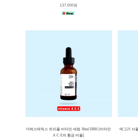
137,000원
더메스테릭스 트리플 비타민 세럼 30ml DBH [비타민
메그21 서
A·C·E의 황금 비율]