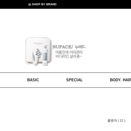
SHOP BY BRAND
BASIC
SPECIAL
BODY. HAI
클렌져 ( 21 )