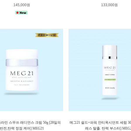
145,000원
133,000원
플라민 스무쓰 래디언스 크림 50g [28일의
메그21 쉴드+파워 안티옥시던트 세럼 30
반전,탄력 정점 케어] MEG21
레스 탈출. 탄력 부스터] MEG