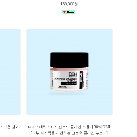
168,000원
고민스러운 선과
더메스테릭스 어드밴스드 콜라겐 포뮬러 30ml DBH
[피부 지지력을 재건하는 고농축 콜라겐 부스터]