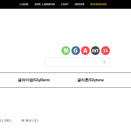
LOGIN
JOIN 1,000WON
CART
ORDER
BOOKMARK
글라이덤/GlyDerm
글리톤/Glytone
( 195 )
썬 케어 ( 9 )