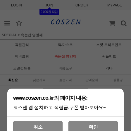
LOGIN
JOIN
ORDER
MYPAGE
2,000원 적립
SPECIAL
>
속눈섭 영양제
각질관리
팩/마스크
스팟 트리트먼트
비비크림
속눈섭 영양제
써플먼트
오일컨트롤
미용도구
기타
최신순
낮은가격
높은가격
판매순위
상품명
www.coszen.co.kr의 페이지 내용:
코스젠 앱 설치하고 적립금.쿠폰 받아보아요~
상품 준비중 입니다.
취소
확인