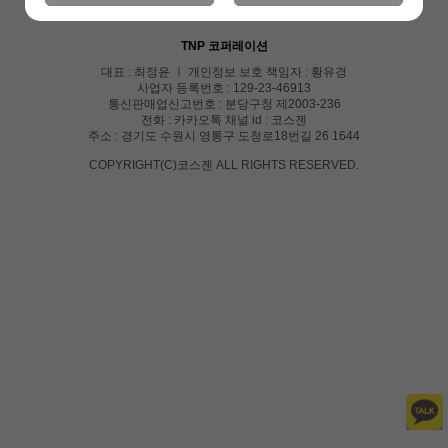
이용안내
이용약관
개인정보처리방침
PC버전
TNP 코퍼레이션
대표 : 최정윤 ㅣ 개인정보 보호 책임자 : 황유경
사업자 등록번호 : 129-23-46913
통신판매업신고번호 : 분당구청 제2003-236
전화 : 카카오톡 채널 id : 코스젠
주소 : 경기도 수원시 영통구 도청로18번길 26 1644
COPYRIGHT(C)코스젠 ALL RIGHTS RESERVED.