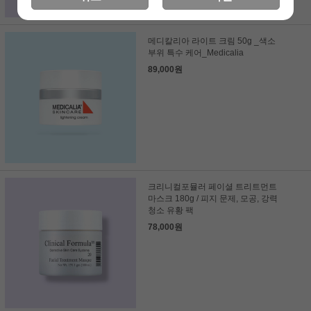
메디칼리아 라이트 크림 50g _색소
부위 특수 케어_Medicalia
89,000원
크리니컬포뮬러 페이셜 트리트먼트
마스크 180g / 피지 문제, 모공, 강력
청소 유황 팩
78,000원