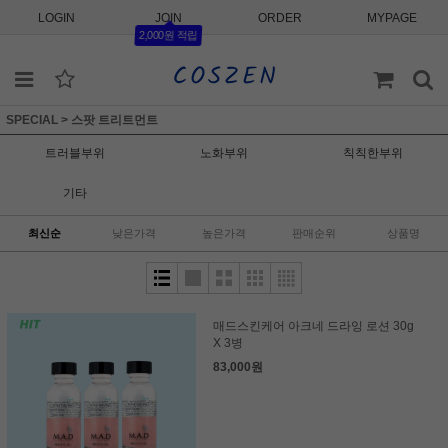
LOGIN
JOIN
ORDER
MYPAGE
2,000원 적립
SPECIAL
>
스팟 트리트먼트
트러블부위
노화부위
칙칙한부위
기타
최신순
낮은가격
높은가격
판매순위
상품명
매드스킨케어 아크네 드라잉 로션 30g
X 3병
83,000원