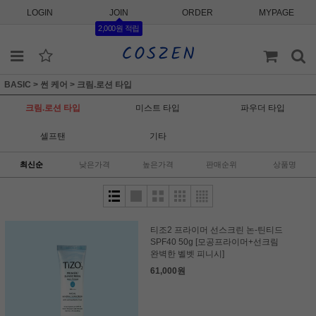
LOGIN
JOIN
ORDER
MYPAGE
2,000원 적립
BASIC
>
썬 케어
>
크림.로션 타입
크림.로션 타입
미스트 타입
파우더 타입
셀프탠
기타
최신순
낮은가격
높은가격
판매순위
상품명
티조2 프라이머 선스크린 논-틴티드
SPF40 50g [모공프라이머+선크림
완벽한 벨벳 피니시]
61,000원