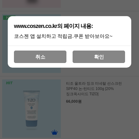
이스딘 에리포토나 액티니카 미네랄
선스크린 SPF50+ 100ml / 안전성분.
www.coszen.co.kr의 페이지 내용:
100% 미네랄 선스크린 / ISDIN
Eryfotona ACTINICA Ultralight
코스젠 앱 설치하고 적립금.쿠폰 받아보아요~
Emulsion SPF 50+
97,000원
취소
확인
티조 울트라 징크 미네랄 선스크린
SPF40 논-틴티드 100g [20%
징크옥사이드 TIZO]
66,000원