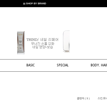
SHOP BY BRAND
BASIC
SPECIAL
BODY. HAI
클렌져 ( 9 )
스킨.토너 