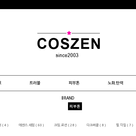
R
트러블
피부톤
노화.탄력
BRAND
피부톤
( 4 )
에센스.세럼 ( 60 )
크림.로션 ( 28 )
다크써클 ( 8 )
필.각질 ( 7 )