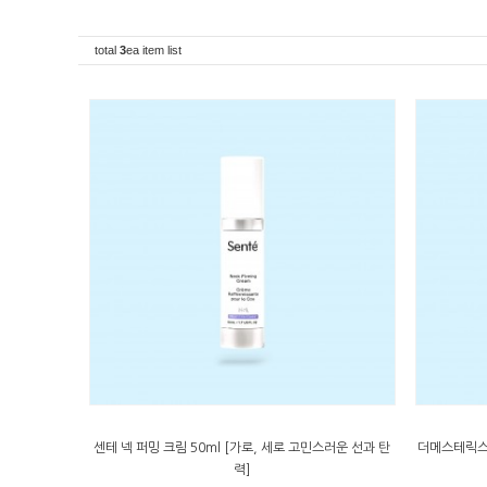
total
3
ea item list
센테 넥 퍼밍 크림 50ml [가로, 세로 고민스러운 선과 탄
더메스테릭스 
력]