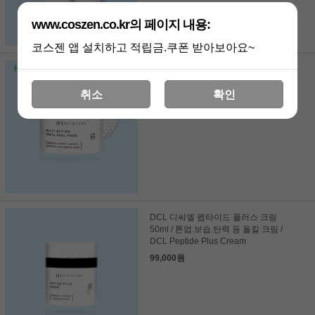
www.coszen.co.kr의 페이지 내용:
코스젠 앱 설치하고 적립금.쿠폰 받아보아요~
DCL 디씨엘 멀티 액션 펜타 필 50패드/
DCL Multi Action Penta Peel/아쿠아
취소
확인
수분 필링
79,000원
DCL 디씨엘 펩타이드 플러스 크림
50ml / 톤업.보습.탄력 등 올킬 크림 /
DCL Peptide Plus Cream
99,000원