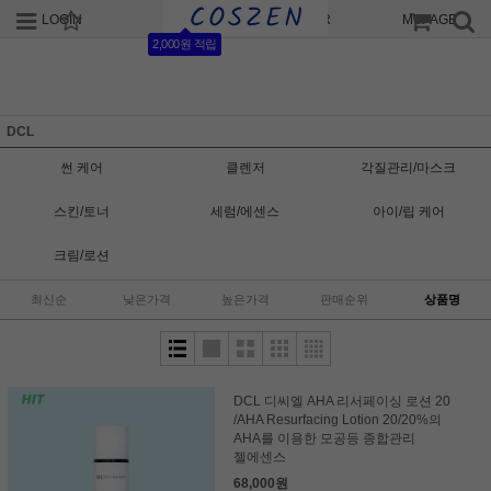
LOGIN
JOIN
ORDER
MYPAGE
2,000원 적립
DCL
썬 케어
클렌저
각질관리/마스크
스킨/토너
세럼/에센스
아이/립 케어
크림/로션
최신순
낮은가격
높은가격
판매순위
상품명
DCL 디씨엘 AHA 리서페이싱 로션 20
/AHA Resurfacing Lotion 20/20%의
AHA를 이용한 모공등 종합관리
젤에센스
68,000원