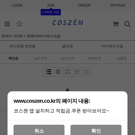
LOGIN
JOIN
ORDER
MYPAGE
2,000원 적립
BODY. HAIR
>
썬케어/바디메이크업
바디전용 썬크림
셀프탠
바디메이크업
최신순
낮은가격
높은가격
판매순위
상품명
www.coszen.co.kr의 페이지 내용:
상품 준비중 입니다.
코스젠 앱 설치하고 적립금.쿠폰 받아보아요~
이용안내
이용약관
개인정보처리방침
PC버전
TNP 코퍼레이션
취소
확인
대표 : 최정윤 ㅣ 개인정보 보호 책임자 : 황유경