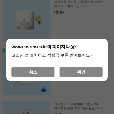
자글자글 건조하고 잘 붓는 눈가에는
아보카도 아이크림으로
(품절)
www.coszen.co.kr의 페이지 내용:
닥터잔카 소프트 크림 250ml 대용량 /
코스젠 앱 설치하고 적립금.쿠폰 받아보아요~
건조동반 문제성 피부 빠른 안정
(품절)
취소
확인
닥터잔카 스페셜 비비 크림 20ml /
비비크림 원조. 피부개선+보호+커버