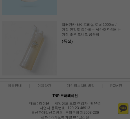
닥터잔카 하이드라놈 토닉 1000ml /
가장 민감도 증가하는 세안후 단계에는
가장 좋은 토너로 꼼꼼히
(품절)
이용안내
이용약관
개인정보처리방침
PC버전
TNP 코퍼레이션
대표 : 최정윤 ㅣ 개인정보 보호 책임자 : 황유경
사업자 등록번호 : 129-23-46913
통신판매업신고번호 : 분당구청 제2003-236
전화 : 카카오톡 채널 id : 코스젠
주소 : 경기도 수원시 영통구 도청로18번길 26 1644