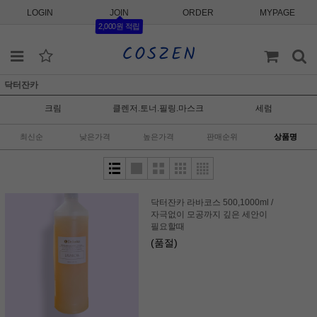
LOGIN
JOIN
ORDER
MYPAGE
2,000원 적립
닥터잔카
크림
클렌저.토너.필링.마스크
세럼
최신순
낮은가격
높은가격
판매순위
상품명
닥터잔카 라바코스 500,1000ml /
자극없이 모공까지 깊은 세안이
필요할때
(품절)