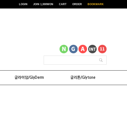
LOGIN
JOIN 1,000WON
CART
ORDER
BOOKMARK
글라이덤/GlyDerm
글리톤/Glytone