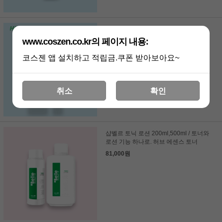
셀피덤 하이드로 에센셜
토닉로션1000ml 대용량/ 히알루론산
www.coszen.co.kr의 페이지 내용:
+콜라겐 에센스 토너
75,000원
코스젠 앱 설치하고 적립금.쿠폰 받아보아요~
59,000원
취소
확인
샵벨르 토닉 로션 200ml,500ml / 토너와
로션 기능 하나로. 허브 에센스 토너
81,000원