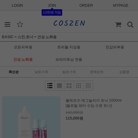
LOGIN
JOIN
ORDER
MYPAGE
2,000원 적립
BASIC
>
스킨.토너
>
건성.노화용
모든피부용
트러블.지성용
민감피부용
건성.노화용
브라이트닝 전용
최신순
낮은가격
높은가격
판매순위
상품명
플레르즈 매그놀리아 토닉 1000ml
[플로랄 워터 수딩.수분 토너]
142,000원
115,000원