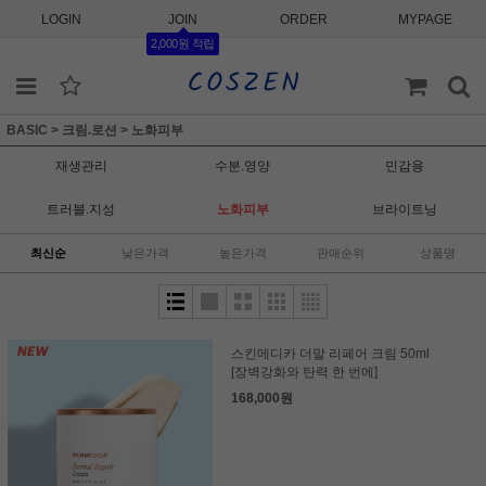
LOGIN
JOIN
ORDER
MYPAGE
2,000원 적립
BASIC
>
크림.로션
>
노화피부
재생관리
수분.영양
민감용
트러블.지성
노화피부
브라이트닝
최신순
낮은가격
높은가격
판매순위
상품명
스킨메디카 더말 리페어 크림 50ml
[장벽강화와 탄력 한 번에]
168,000원