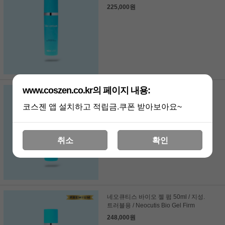
225,000원
www.coszen.co.kr의 페이지 내용:
네오큐티스 바이오 크림 펌 리치 50ml /
건성. 악건성 / Neocutis bio cream firm
코스젠 앱 설치하고 적립금.쿠폰 받아보아요~
rich
248,000원
취소
확인
네오큐티스 바이오 젤 펌 50ml / 지성.
트러블용 / Neocutis Bio Gel Firm
248,000원