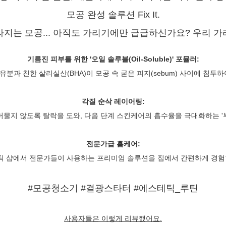
모공 완성 솔루션 Fix It.
라지는 모공... 아직도 가리기에만 급급하신가요? 우리 가
기름진 피부를 위한 '오일 솔루블(Oil-Soluble)' 포뮬러:
유분과 친한 살리실산(BHA)이 모공 속 굳은 피지(sebum) 사이에 침
각질 순삭 레이어링:
머물지 않도록 탈락을 도와, 다음 단계 스킨케어의 흡수율을 극대화하는 '
전문가급 홈케어:
틱 샵에서 전문가들이 사용하는 프리미엄 솔루션을 집에서 간편하게 경험할
#모공청소기 #결광스타터 #에스테틱_루틴
사용자들은 이렇게 리뷰했어요.