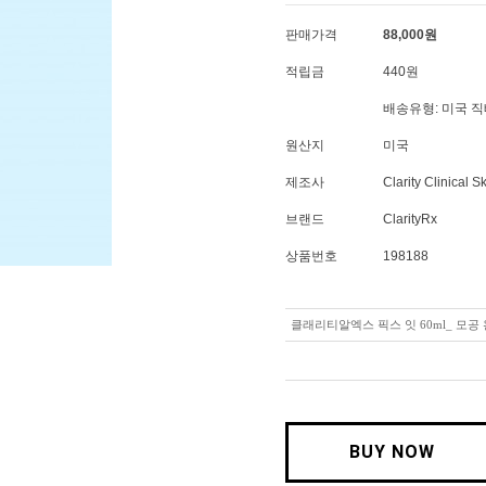
판매가격
88,000
원
적립금
440원
배송유형: 미국 
원산지
미국
제조사
Clarity Clinical S
브랜드
ClarityRx
상품번호
198188
클래리티알엑스 픽스 잇 60ml_ 모공
BUY NOW