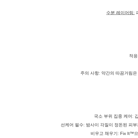
수분 레이어링:
적응
주의 사항: 약간의 따끔거림은
국소 부위 집중 케어: 
선케어 필수: 밤사이 각질이 정돈된 피부
비우고 채우기: Fix I