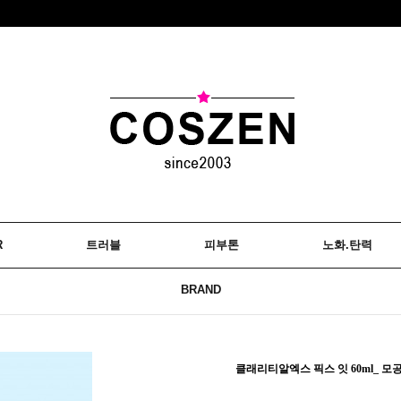
R
트러블
피부톤
노화.탄력
BRAND
클래리티알엑스 픽스 잇 60ml_ 모