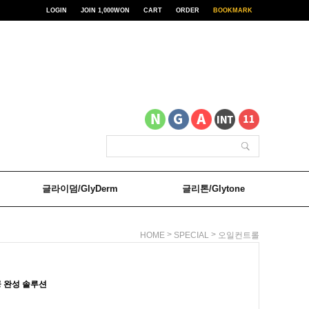
LOGIN
JOIN 1,000WON
CART
ORDER
BOOKMARK
글라이덤/GlyDerm
글리톤/Glytone
>
>
HOME
SPECIAL
오일컨트롤
공 완성 솔루션