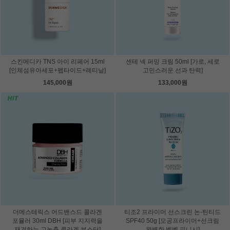
스킨메디카 TNS 아이 리페어 15ml
센테 넥 퍼밍 크림 50ml [가로, 세로
[인체섬유아세포+펩타이드+레티날]
고민스러운 선과 탄력]
145,000원
133,000원
더메스테릭스 어드밴스드 콜라겐
티조2 프라이머 선스크린 논-틴티드
포뮬러 30ml DBH [피부 지지력을
SPF40 50g [모공프라이머+선크림
재건하는 고농축 콜라겐 부스터]
완벽한 벨벳 피니시]