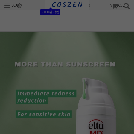
LOGIN
JOIN
ORDER
MYPAGE
2,000원 적립