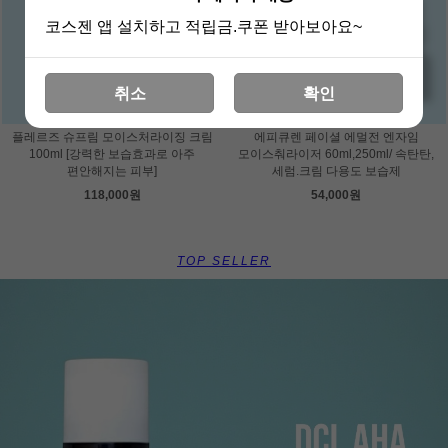
코스젠 앱 설치하고 적립금.쿠폰 받아보아요~
취소
확인
플레르즈 슈프림 모이스처라이징 크림
에피큐렌 페이셜 에멀전 엔자임
100ml [강력한 보습효과로 아주
모이스춰라이저 60ml,250ml/ 속탄탄,
편안해지는 피부]
세럼.크림 다용도 보습제
118,000원
54,000원
TOP SELLER