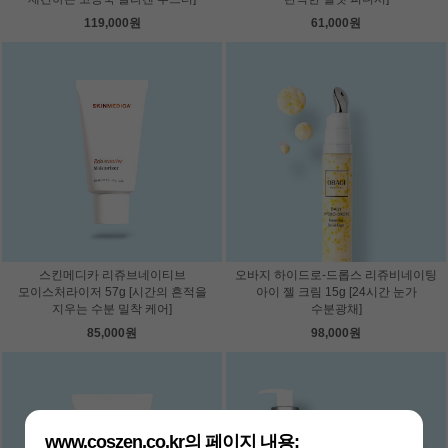
119,000원
61,000원
스킨메디카 리쥬브네이티브
오바지 하이드로-드롭스 리쥬비네이팅
모이스처라이저 57g [시간의 흔적을
아이 젤 크림 15g [24시간 눈가
지우는 수분 밀착 케어]
수분광채]
85,000원
98,000원
www.coszen.co.kr의 페이지 내용: