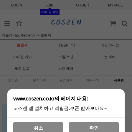
LOGIN
JOIN
ORDER
MYPAGE
2,000원 적립
리플레닉스(Replenix)
>
클렌져
클렌져
각질관리/팩
에센스/세럼
아이/립 케어
크림/로션
썬 케어
세트 상품
바디 케어
최신순
낮은가격
높은가격
판매순위
상품명
www.coszen.co.kr의 페이지 내용:
리플레닉스 그린티 젠틀 수딩 클렌저
코스젠 앱 설치하고 적립금.쿠폰 받아보아요~
200ml / 세안제도 자극받는 초예민
피부를 위해 / Replenix Green Tea
Gentle Soothing Cleanser
취소
확인
54,000원