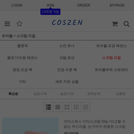
LOGIN
JOIN
ORDER
MYPAGE
2,000원 적립
트러블
>
스크럽.각질
클렌져
스킨.토너
트러블.모공 에센스
붉은기/수분 에센스
크림.로션
스크럽.각질
청정.모공 팩
진정.수분 팩
트러블부위 스팟관리
기타
세트.키트 상품
최신순
낮은가격
높은가격
판매순위
상품명
더마스위스 더마스크럽 50g / 비교할 수
없는 부드러움, 눈가까지 허용된 스크럽
49,000원