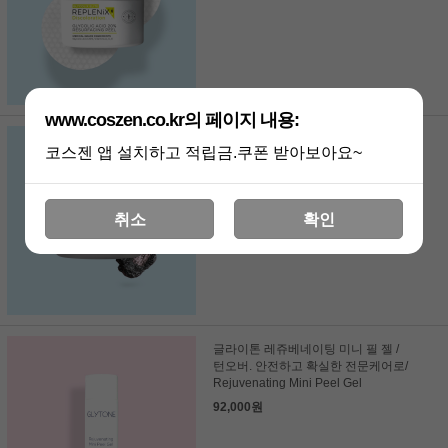
www.coszen.co.kr의 페이지 내용:
클래리티알엑스 다운 플러스 덜티 50g_
코스젠 앱 설치하고 적립금.쿠폰 받아보아요~
모공클린, 각질제거.천연에센셜로
52,000원
취소
확인
글라이톤 레쥬베네이팅 미니 필 젤 /
턴오버. 안전하고 확실한 전문케어로/
Rejuvenating Mini Peel Gel
92,000원