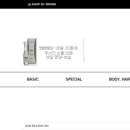
SHOP BY BRAND
BASIC
SPECIAL
BODY. HAI
total
1
ea item list