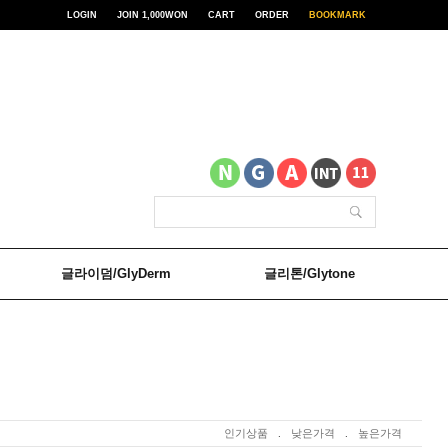
LOGIN
JOIN 1,000WON
CART
ORDER
BOOKMARK
글라이덤/GlyDerm
글리톤/Glytone
인기상품
.
낮은가격
.
높은가격