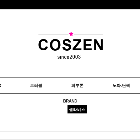
R
트러블
피부톤
노화.탄력
BRAND
셀라비스