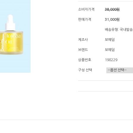
소비자가격
38,000원
판매가격
31,000
원
배송유형: 국내발송
제조사
보떼덤
브랜드
보떼덤
상품번호
198229
구성 선택