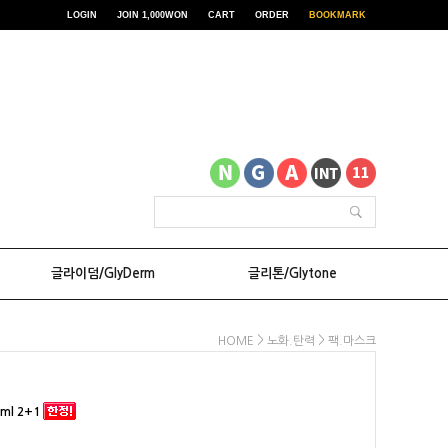
LOGIN
JOIN 1,000WON
CART
ORDER
BOOKMARK
글라이덤/GlyDerm
글리톤/Glytone
>
>
HOME
노화.탄력
팩.마스크
ml 2+1