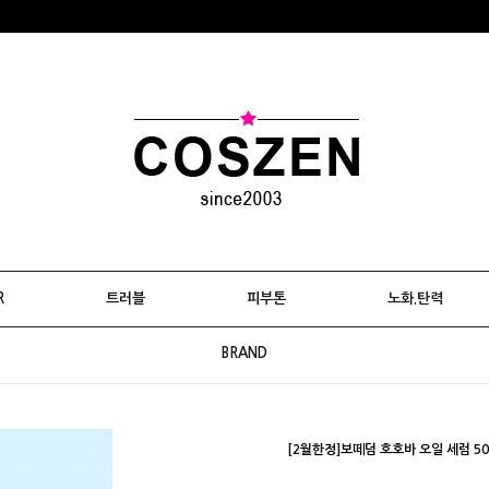
R
트러블
피부톤
노화.탄력
BRAND
[2월한정]보떼덤 호호바 오일 세럼 50