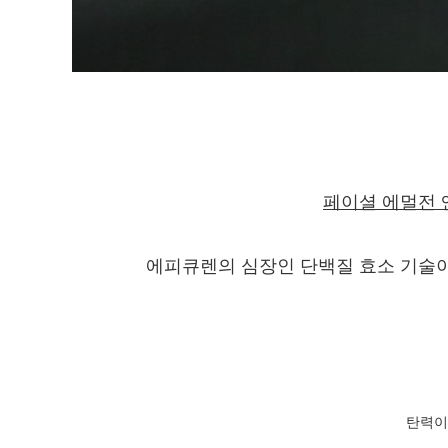
페이셜 에멀전 
에피큐렌의 심장인 단백질 효소 기술이
탄력이