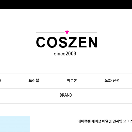
R
트러블
피부톤
노화.탄력
BRAND
에피큐렌 페이셜 에멀전 엔자임 모이스춰