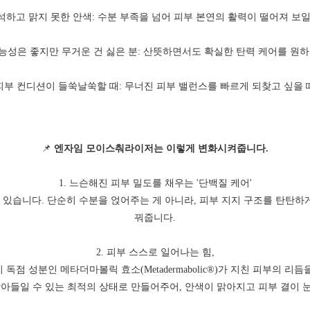
석하고 맑지 못한 안색: 수분 부족을 넘어 피부 본연의 활력이 떨어져 보일
능성은 좋지만 무거운 건 싫은 분: 산뜻하면서도 확실한 탄력 케어를 원하
피부 컨디션이 들쑥날쑥할 때: 무너진 피부 밸런스를 빠르게 되찾고 싶을 
📌
엔자임 모이스춰라이저는 이렇게 변화시켜줍니다.
1. 느슨해진 피부 밀도를 채우는 '단백질 케어'
있습니다. 단순히 수분을 얹어주는 게 아니라, 피부 지지 구조를 탄탄하
꿔줍니다.
2. 피부 스스로 일어나는 힘,
독점 성분인 메타더마볼릭 효소(Metadermabolic®)가 지친 피부의 리
받아들일 수 있는 최적의 상태로 만들어주어, 안색이 맑아지고 피부 결이 