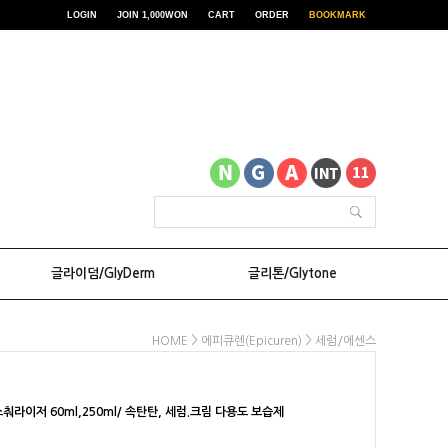
LOGIN
JOIN 1,000WON
CART
ORDER
BOOKMARK
글라이덤/GlyDerm
글리톤/Glytone
>
>
HOME
에피큐렌(Epicuren)
세럼/에센스
라이저 60ml,250ml/ 속탄탄, 세럼.크림 다용도 보습제