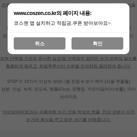
건조함으로 인해 자글자글해진 눈가 주름 사이에 풍부한 필수 지방산을
채워 넣어, 즉각적인 유연함과 깊은 영양감을 선사합니다.
www.coszen.co.kr의 페이지 내용:
코스젠 앱 설치하고 적립금.쿠폰 받아보아요~
STEP 2: 피부 구성 성분으로 채우는 밀도 탄력 (단백질&보습인자)
성분: 실크 단백질, 밀 단백질 아미노산, 소이 이소플라본, 히알루론산,
Sodium PCA
취소
확인
피부 단백질 구조와 유사한 실크/밀 단백질이 얇아진 눈가 피부의 밀도를
촘촘하게 채우고, 히알루론산이 수분을 자석처럼 끌어당겨 줍니다.
STEP 3: 10가지 이상의 보태니컬 진정 & 생기 케어 (식물 추출물)
성분: 인삼, 녹차, 포도씨, 병풀(Cica), 은행잎, 카모마일(비사보롤), 아이
브라이트
'아이브라이트'라는 이름처럼 눈가 전용 허브와 병풀, 인삼 성분이 지친
눈가에 휴식을 주고 맑은 생기를 더해줍니다.