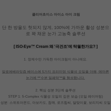
클리어초이스 아이소 아이 크림
단 한 방울도 헛되지 않게, 100%에 가까운 활성 성분으
로 꽉 채운 눈가 고농축 솔루션
[ ISO-Eye™ Cream 왜 '극건조'에 탁월한가요? ]
1. 정제수만 가득한 아이크림이 아니에요.
알로에베라잎즙 베이스에 5가지 프리미엄 식물성 오일을 더해, 메마른
눈가에 **'수분 밀폐막'**을 형성합니다.
2. 핵심 성분 3단계 솔루션
STEP 1: 5-Complex 식물성 오일의 깊은 보습 (오일 레이어링)
성분: 스위트아몬드, 아보카도, 참깨, 로즈힙씨, 달맞이꽃, 보리지씨 오일