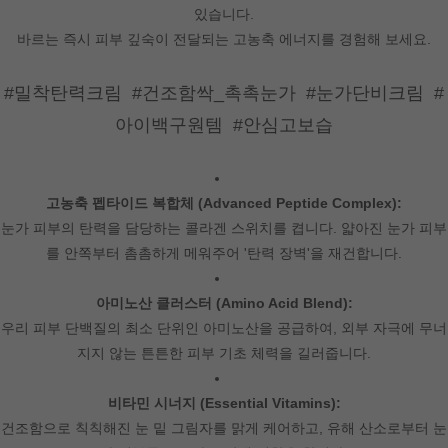
있습니다.
바르는 즉시 피부 깊숙이 전달되는 고농축 에너지를 경험해 보세요.
#밀착탄력크림 #건조함싹_촉촉눈가 #눈가단비크림 #
아이백구원템 #안심고보습
고농축 펩타이드 복합체 (Advanced Peptide Complex):
눈가 피부의 탄력을 담당하는 콜라겐 스위치를 켭니다. 얇아진 눈가 피부
를 안쪽부터 촘촘하게 메워주어 '탄력 장벽'을 재건합니다.
아미노산 클러스터 (Amino Acid Blend):
우리 피부 단백질의 최소 단위인 아미노산을 공급하여, 외부 자극에 무너
지지 않는 튼튼한 피부 기초 체력을 길러줍니다.
비타민 시너지 (Essential Vitamins):
건조함으로 칙칙해진 눈 밑 그림자를 맑게 케어하고, 유해 산소로부터 눈