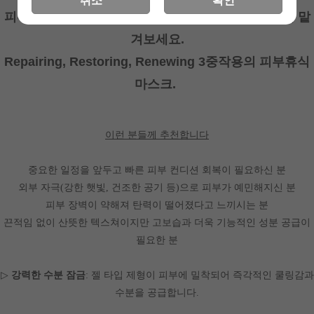
취소
확인
피부 컨디션 리셋! 네오바의 특별한 코퍼 펩타이드에 맡
겨보세요.
Repairing, Restoring, Renewing 3중작용의 피부휴식
마스크.
이런 분들께 추천합니다
중요한 일정을 앞두고 빠른 피부 컨디션 회복이 필요하신 분
외부 자극(강한 햇빛, 건조한 공기 등)으로 피부가 예민해지신 분
피부 장벽이 약해져 탄력이 떨어졌다고 느끼시는 분
끈적임 없이 산뜻한 텍스쳐이지만 고보습과 더욱 기능적인 성분 공급이
필요한 분
▷
강력한 수분 잠금
: 젤 타입 제형이 피부에 밀착되어 즉각적인 쿨링감과
수분을 공급합니다.