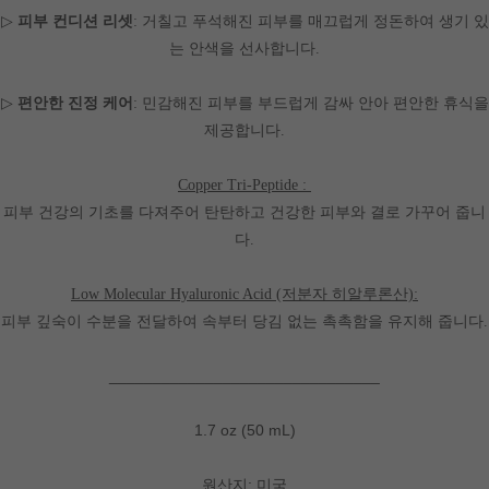
▷
피부 컨디션 리셋
: 거칠고 푸석해진 피부를 매끄럽게 정돈하여 생기 있
는 안색을 선사합니다.
▷
편안한 진정 케어
: 민감해진 피부를 부드럽게 감싸 안아 편안한 휴식을
제공합니다.
Copper Tri-Peptide :
피부 건강의 기초를 다져주어 탄탄하고 건강한 피부와 결로 가꾸어 줍니
다.
Low Molecular Hyaluronic Acid (저분자 히알루론산):
피부 깊숙이 수분을 전달하여 속부터 당김 없는 촉촉함을 유지해 줍니다.
_______________________________
1.7 oz (50 mL)
원산지: 미국