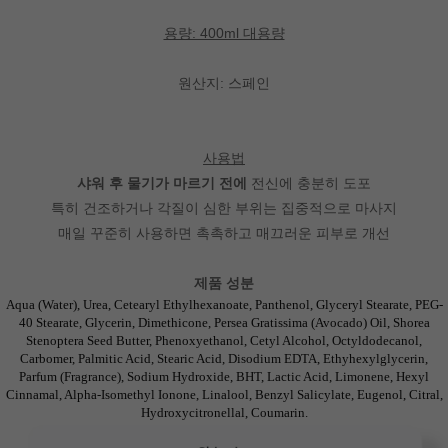
용량: 400ml 대용량
원산지: 스페인
사용법
샤워 후 물기가 마르기 전에
전신에 충분히 도포
특히 건조하거나 각질이 심한 부위는 집중적으로 마사지
매일 꾸준히 사용하면 촉촉하고 매끄러운 피부로 개선
제품 성분
Aqua (Water), Urea, Cetearyl Ethylhexanoate, Panthenol, Glyceryl Stearate, PEG-
40 Stearate, Glycerin, Dimethicone, Persea Gratissima (Avocado) Oil, Shorea
Stenoptera Seed Butter, Phenoxyethanol, Cetyl Alcohol, Octyldodecanol,
Carbomer, Palmitic Acid, Stearic Acid, Disodium EDTA, Ethyhexylglycerin,
Parfum (Fragrance), Sodium Hydroxide, BHT, Lactic Acid, Limonene, Hexyl
Cinnamal, Alpha-Isomethyl Ionone, Linalool, Benzyl Salicylate, Eugenol, Citral,
Hydroxycitronellal, Coumarin.