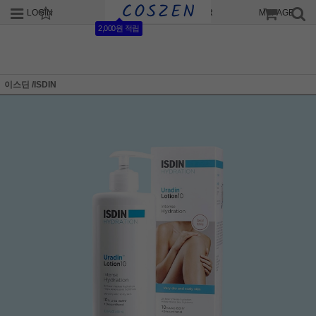
LOGIN
JOIN
ORDER
MYPAGE
2,000원 적립
이스딘 /ISDIN