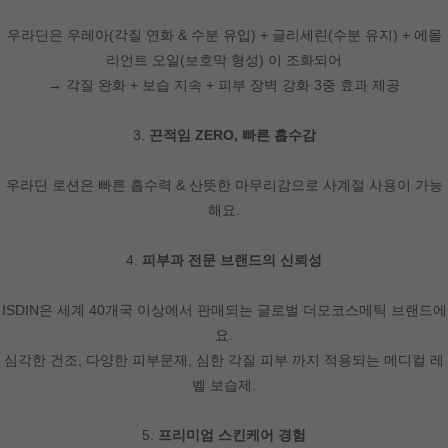
우라딘은 우레아(각질 연화 & 수분 유입) + 글리세린(수분 유지) + 에몰
리언트 오일(보호막 형성) 이 조화되어
→ 각질 완화 + 보습 지속 + 피부 장벽 강화 3중 효과 제공
3.
끈적임 ZERO, 빠른 흡수감
우라딘 로션은 빠른 흡수력 & 산뜻한 마무리감으로 사계절 사용이 가능
해요.
4.
피부과 전문 브랜드의 신뢰성
ISDIN은 세계 40개국 이상에서 판매되는 글로벌 더모코스메틱 브랜드에
요.
심각한 건조, 다양한 피부문제, 심한 각질 피부 까지 적용되는 메디컬 레
벨 보습제.
5.
프리미엄 스킨케어 경험