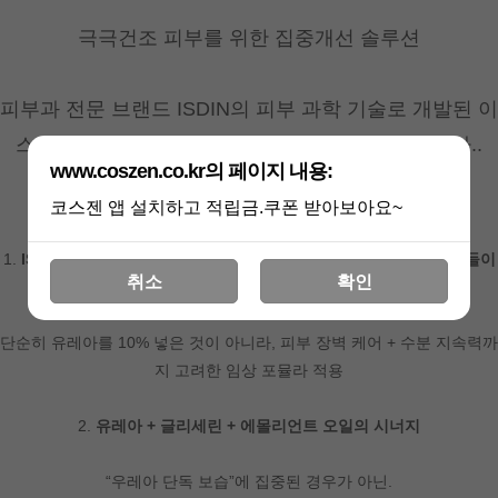
극극건조 피부를 위한 집중개선 솔루션
피부과 전문 브랜드 ISDIN의 피부 과학 기술로 개발된 이
스딘 우라딘 로션10은 일반 우레아 제품과 다릅니다..
www.coszen.co.kr의 페이지 내용:
단순 보습이 아닌 피부과학적 포뮬라
코스젠 앱 설치하고 적립금.쿠폰 받아보아요~
1.
ISDIN은 스페인 1위 더모코스메틱 브랜드로, 세계 피부과 전문의들이
취소
확인
처방하는 메디컬 스킨케어 브랜드
.
단순히 유레아를 10% 넣은 것이 아니라, 피부 장벽 케어 + 수분 지속력까
지 고려한 임상 포뮬라 적용
2.
유레아 + 글리세린 + 에몰리언트 오일의 시너지
“우레아 단독 보습”에 집중된 경우가 아닌.