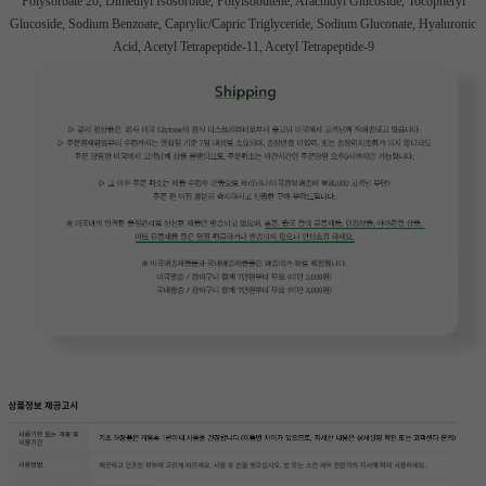
Polysorbate 20, Dimethyl Isosorbide, Polyisobutene, Arachidyl Glucoside, Tocopheryl
Glucoside, Sodium Benzoate, Caprylic/Capric Triglyceride, Sodium Gluconate, Hyaluronic
Acid, Acetyl Tetrapeptide-11, Acetyl Tetrapeptide-9