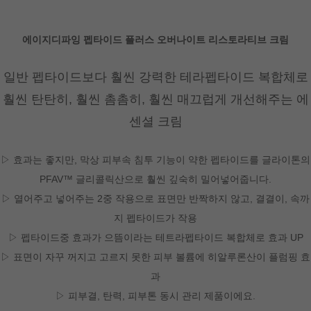
에이지디파잉 펩타이드 플러스 오버나이트 리스토라티브 크림
일반 펩타이드보다 훨씬 강력한 테라펩타이드 복합체로
훨씬 탄탄히, 훨씬 촘촘히, 훨씬 매끄럽게 개선해주는 에
센셜 크림
▷ 효과는 좋지만, 막상 피부속 침투 기능이 약한 펩타이드를 글라이톤의
PFAV™ 글리콜릭산으로 훨씬 깊숙히 밀어넣어줍니다.
▷ 열어주고 넣어주는 2중 작용으로 표면만 반짝하지 않고, 결결이, 속까
지 펩타이드가 작용
▷ 펩타이드중 효과가 으뜸이라는 테트라펩타이드 복합체로 효과 UP
▷ 표면이 자꾸 꺼지고 고르지 못한 피부 볼륨에 히알루론산이 플럼핑 효
과
▷ 피부결, 탄력, 피부톤 동시 관리 제품이에요.