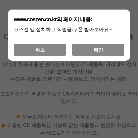
www.coszen.co.kr의 페이지 내용:
비타민 CE 페룰릭 세럼 위드 DNA
코스젠 앱 설치하고 적립금.쿠폰 받아보아요~
CE 페룰릭 중에 최고에요. MD가 강추해
요.
취소
확인
시너지 효과가 훨씬 높다는 비타민C+E+페룰릭. 가격대도 천차
만별. 효과도 천차만별.
수많은 제품들 오랜기간 사용해보고, 엄지척하는 세럼.
포토자임만의 특별한 기술인 DNA 리페어 엔자임이 플러스 되어
있어요.
▶
자극도 때문에 꺼려지던 피부도 시도해보세요.
▶
이름만 CE 페룰릭인 기술력 없는 제품들과 완전히 차별화되
는 테크널리지 세럼이에요.