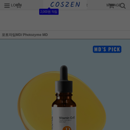
LOGIN
JOIN
ORDER
MYPAGE
2,000원 적립
포토자임MD/ Photozyme MD