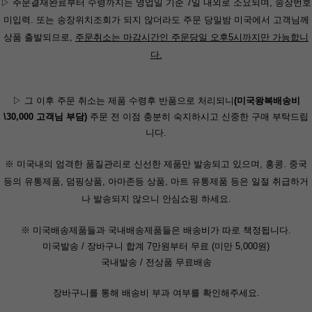
▷ 주문결재완료부터 수령까지는 영업일 기준 7일 내외로 소요되며, 송장번호
미입력. 또는
송장위치조회가 되지 않더라도 주문 당일밤 미국에서 고객님께
상품 출발되므로,
주문취소는 마감시간인 주문당일 오후5시까지만 가능합니
다.
▷ 그 이후 주문 취소는 제품 수령후 반품으로 처리되니
(미국왕복배송비
\30,000 고객님 부담)
주문 전 이점 충분히 숙지하시고 신중한 구매 부탁드립
니다.
※ 미국내의 엄격한 품질관리로 신선한 제품만 발송되고 있으며, 홍콩. 중국
등의 유통제품, 덤핑상품,
아마존등 상품, 마트 유통제품 등은 일절 취급하거
나 발송되지 않으니 안심쇼핑 하세요.
※ 미국배송제품들과 국내배송제품들은 배송비가 따로 책정됩니다.
미국발송 / 장바구니 합계 7만원부터 무료 (미만 5,000원)
국내발송 / 전상품 무료배송
장바구니를 통해 배송비 부과 여부를 확인해주세요.