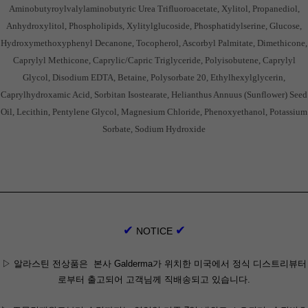
Aminobutyroylvalylaminobutyric Urea Trifluoroacetate, Xylitol, Propanediol,
Anhydroxylitol, Phospholipids, Xylitylglucoside, Phosphatidylserine, Glucose,
Hydroxymethoxyphenyl Decanone, Tocopherol, Ascorbyl Palmitate, Dimethicone,
Caprylyl Methicone, Caprylic/Capric Triglyceride, Polyisobutene, Caprylyl
Glycol, Disodium EDTA, Betaine, Polysorbate 20, Ethylhexylglycerin,
Caprylhydroxamic Acid, Sorbitan Isostearate, Helianthus Annuus (Sunflower) Seed
Oil, Lecithin, Pentylene Glycol, Magnesium Chloride, Phenoxyethanol, Potassium
Sorbate, Sodium Hydroxide
✔
✔
NOTICE
▷ 알라스틴 전상품은 본사
Galderma가 위치한 미국에서 정식 디스트리뷰터
로부터
출고되어 고객님께 직배송되고 있습니다.