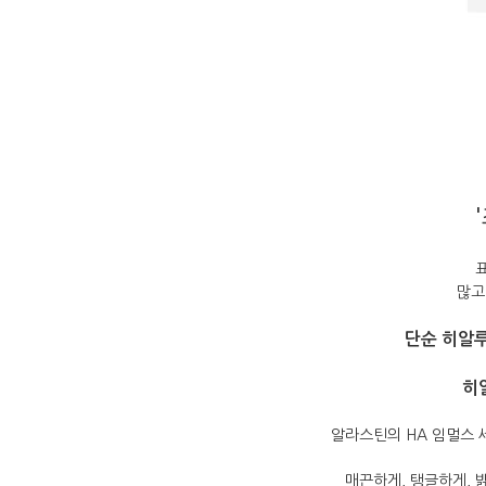
많고
단순 히알루
히
알라스틴의 HA 임멀스 
매끈하게, 탱글하게, 