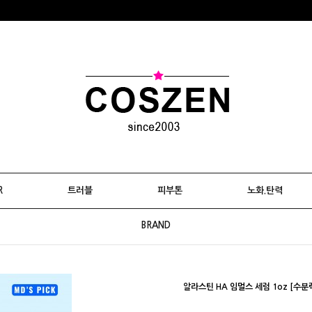
R
트러블
피부톤
노화.탄력
BRAND
알라스틴 HA 임멀스 세럼 1oz [수분력 