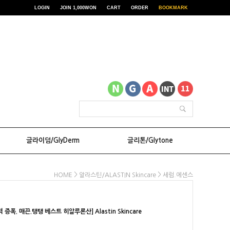
LOGIN
JOIN 1,000WON
CART
ORDER
BOOKMARK
글라이덤/GlyDerm
글리톤/Glytone
>
>
HOME
알라스틴/ALASTIN Skincare
세럼.에센스
증폭. 매끈.탱탱 베스트 히알루론산] Alastin Skincare