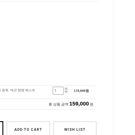
력 증폭. 매끈.탱탱 베스트
159,000
원
159,000
총 상품 금액
원
ADD TO CART
WISH LIST