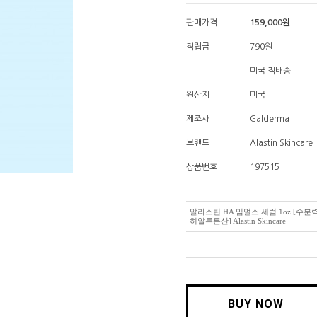
판매가격
159,000
원
적립금
790원
미국 직배송
원산지
미국
제조사
Galderma
브랜드
Alastin Skincare
상품번호
197515
알라스틴 HA 임멀스 세럼 1oz [수분
히알루론산] Alastin Skincare
BUY NOW