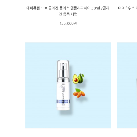
에피큐렌 프로 콜라겐 플러스 앰플리파이어 30ml /콜라
더마스위스 더
겐 증폭 세럼
135,000원