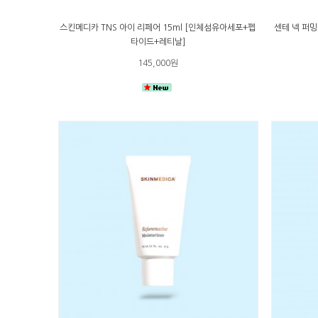
스킨메디카 TNS 아이 리페어 15ml [인체섬유아세포+펩
센테 넥 퍼밍
타이드+레티날]
145,000원