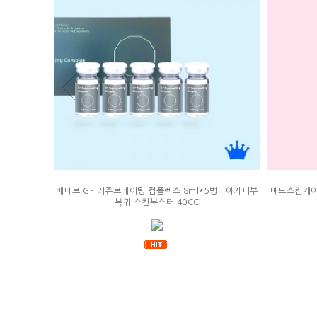
 /AHA
베네브 GF 리쥬브네이팅 컴플렉스 8ml*5병 _아기피부
매드스킨케어 
A를 이용한 모공
복귀 스킨부스터 40CC