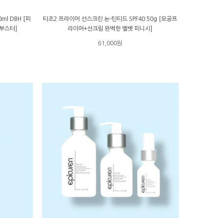
l DBH [피
티조2 프라이머 선스크린 논-틴티드 SPF40 50g [모공프
부스터]
라이머+선크림 완벽한 벨벳 피니시]
61,000원