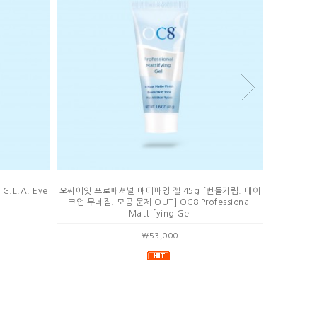
G.L.A. Eye
오씨에잇 프로패셔널 매티파잉 젤 45g [번들거림. 메이
닥터잔카 스
크업 무너짐. 모공 문제 OUT] OC8 Professional
Mattifying Gel
￦53,000