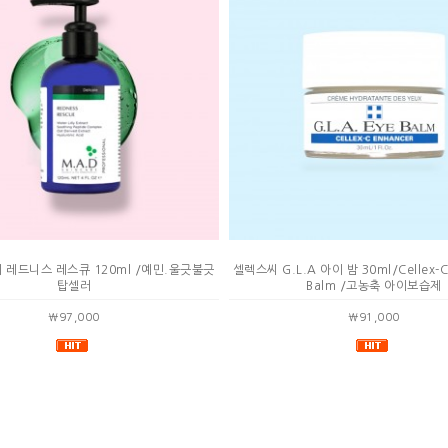
레드니스 레스큐 120ml /예민.울긋불긋
셀렉스씨 G.L.A 아이 밤 30ml/Cellex-C 
탑셀러
Balm /고농축 아이보습제
￦97,000
￦91,000