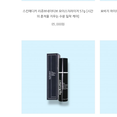
스킨메디카 리쥬브네이티브 모이스처라이저 57g [시간
오바지 하이드
의 흔적을 지우는 수분 밀착 케어]
85,000원