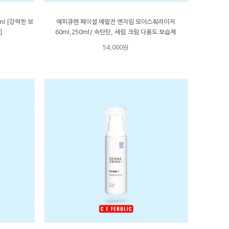
l [강력한 보
에피큐렌 페이셜 에멀전 엔자임 모이스춰라이저
]
60ml,250ml/ 속탄탄, 세럼.크림 다용도 보습제
54,000원