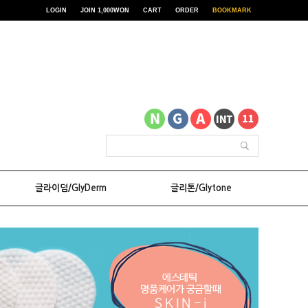
LOGIN
JOIN 1,000WON
CART
ORDER
BOOKMARK
글라이덤/GlyDerm
글리톤/Glytone