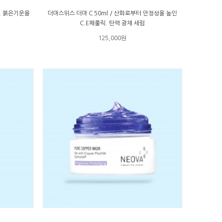
, 붉은기운을
더마스위스 더마 C 50ml / 산화로부터 안정성을 높인
C.E페룰릭. 탄력 광채 세럼
125,000원