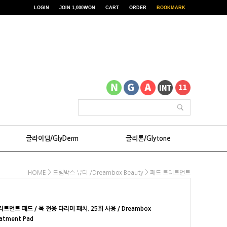
LOGIN
JOIN 1,000WON
CART
ORDER
BOOKMARK
글라이덤/GlyDerm
글리톤/Glytone
>
>
HOME
드림박스 뷰티 /Dreambox Beauty
패드 트리트먼트
먼트 패드 / 목 전용 다리미 패치. 25회 사용 / Dreambox
eatment Pad