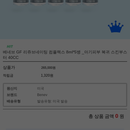
베네브 GF 리쥬브네이팅 컴플렉스 8ml*5병 _아기피부 복귀 스킨부스
터 40CC
상품가
265,000
원
적립금
1,320원
원산지
미국
브랜드
Benev
배송유형
발송유형: 미국 발송
0
총 상품 금액
원