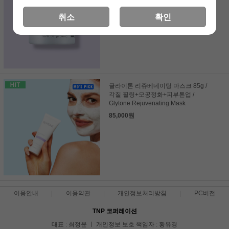
78,000원
취소
확인
글라이톤 리쥬베네이팅 마스크 85g /
각질 필링+모공정화+피부톤업 /
Glytone Rejuvenating Mask
85,000원
이용안내
이용약관
개인정보처리방침
PC버전
TNP 코퍼레이션
대표 : 최정윤 ㅣ 개인정보 보호 책임자 : 황유경