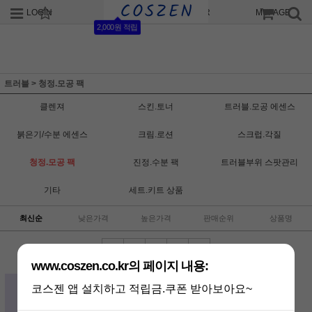
LOGIN
JOIN
ORDER
MYPAGE
2,000원 적립
트러블
>
청정.모공 팩
클렌져
스킨.토너
트러블.모공 에센스
붉은기/수분 에센스
크림.로션
스크럽.각질
청정.모공 팩
진정.수분 팩
트러블부위 스팟관리
기타
세트.키트 상품
최신순
낮은가격
높은가격
판매순위
상품명
www.coszen.co.kr의 페이지 내용:
크리니컬포뮬러 페이셜 트리트먼트
코스젠 앱 설치하고 적립금.쿠폰 받아보아요~
마스크 180g / 피지 문제, 모공, 강력
청소 유황 팩